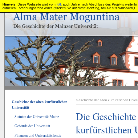
Hinweis:
Diese Webseite wird vom
IGL
auch Jahre nach Abschluss des Projekts weiterhin z
aktuellen Forschungsstand wider.
(Klicken Sie auf diese Meldung, um sie auszublenden.)
Die
alte
kurfürstliche
Universität
Mainz
Geschichte der alten kurfürstlichen Univer
Geschichte der alten kurfürstlichen
Universität
Die Geschichte 
Statuten der Universität Mainz
kurfürstlichen 
Gebäude der Universität
Finanzen und Universitätsfonds