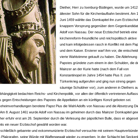
Diether, Herr zu Isenburg-Büdingen, wurde um 1412
ältester Sohn für die Kirchenlaufbahn bestimmt. Am 
Juni 1459 wählte das Domkapitel ihn zum Erzbischof
knappem Vorsprung gegenüber dem Gegenkandida
Adolf von Nassau. Der neue Erzbischof betrieb eine
kirchenreform-freundliche und reichspolitisch aktive P
und kam infolgedessen rasch in Konflikt mit dem Pa
und dem Kaiser. Ersterer warf ihm vor, die entschei
vierte Wahlstimme gekauft zu haben. Die Ablehnung
Papstes gründete zum einem in den Schulden, die d
Mainzer an der Kurie hatte (nach dem Fall von
Konstantinopel im Jahre 1454 hatte Pius II. zum
Türkenkrieg aufgerufen und ging nun streng gegen
säumige Schuldner vor), zum anderen in Diethers a
hängigkeit bedachten Reichs- und Kirchenpolitik, vor allen der öffentlich vertretenen Auffas
s gegen Entscheidungen des Papstes die Appellation an ein künftiges Konzil geboten sei.
Geheimverhandlungen bereitete Papst Pius die Wahl Adolfs von Nassau und die Absetzung Di
. Am 8. August 1461 wurde Adolf von Nassau im geheimen durch das Mainzer Domkapitel gew
her erfuhr erst am 26. September durch die Verlesung der päpstlichen Bulle, dass er abgese
eits ein neuer Erzbischof gewählt worden war.
 schließlich gebannte und exkommunizierte Erzbischof versuchte mit seinem Hauptverbünde
 Pfalzgrafen, seine Würde mit Waffengewalt wieder zu erwerben. In der Schlacht bei Secke