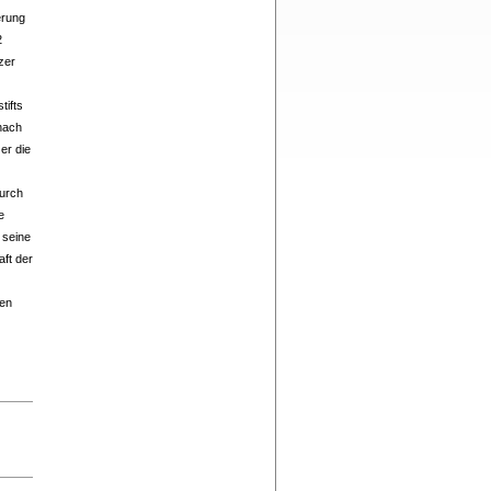
erung
2
nzer
tifts
nach
er die
durch
e
 seine
aft der
ten