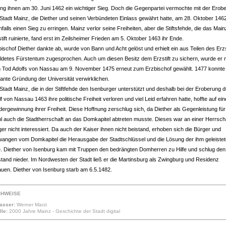
ang ihnen am 30. Juni 1462 ein wichtiger Sieg. Doch die Gegenpartei vermochte mit der Erob
 Stadt Mainz, die Diether und seinen Verbündeten Einlass gewährt hatte, am 28. Oktober 146
falls einen Sieg zu erringen. Mainz verlor seine Freiheiten, aber die Stiftsfehde, die das Mai
tift ruinierte, fand erst im Zeilsheimer Frieden am 5. Oktober 1463 ihr Ende.
ischof Diether dankte ab, wurde von Bann und Acht gelöst und erhielt ein aus Teilen des Erzs
ildetes Fürstentum zugesprochen. Auch um diesen Besitz dem Erzstift zu sichern, wurde er 
 Tod Adolfs von Nassau am 9. November 1475 erneut zum Erzbischof gewählt. 1477 konnte 
lante Gründung der Universität verwirklichen.
Stadt Mainz, die in der Stiftfehde den Isenburger unterstützt und deshalb bei der Eroberung 
f von Nassau 1463 ihre politische Freiheit verloren und viel Leid erfahren hatte, hoffte auf ein
ergewinnung ihrer Freiheit. Diese Hoffnung zerschlug sich, da Diether als Gegenleistung für
l auch die Stadtherrschaft an das Domkapitel abtreten musste. Dieses war an einer Herrsch
er nicht interessiert. Da auch der Kaiser ihnen nicht beistand, erhoben sich die Bürger und
wangen vom Domkapitel die Herausgabe der Stadtschlüssel und die Lösung der ihm geleiste
e. Diether von Isenburg kam mit Truppen den bedrängten Domherren zu Hilfe und schlug den
stand nieder. Im Nordwesten der Stadt ließ er die Martinsburg als Zwingburg und Residenz
auen. Diether von Isenburg starb am 6.5.1482.
CHWEISE
fasser:
Werner Marzi
lle:
2000 Jahre Mainz - Geschichte der Stadt digital