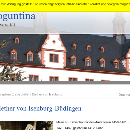
zur Verfügung gestellt. Die unten angezeigten Inhalte sind aber veraltet und spiegeln mögli
graphien Erzbischöfe
>
Diether von Isenburg
Drucke
iether von Isenburg-Büdingen
Mainzer Erzbischof mit den Amtszeiten 1459-1461 u
1475-1482, gelebt um 1412-1482.