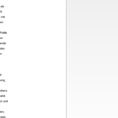
 als
18.
 mit
ten
olitik
pst
dende
 des
er
uf
sung,
ethers
ählt.
tzt und
ten,
nheim