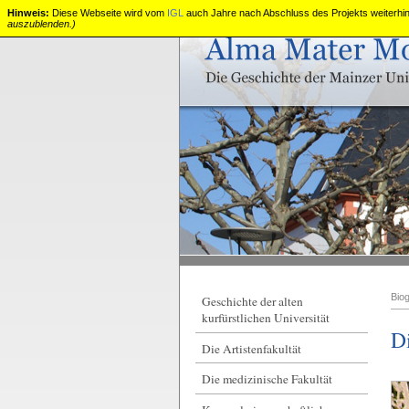
Hinweis:
Diese Webseite wird vom
IGL
auch Jahre nach Abschluss des Projekts weiterhin 
auszublenden.)
Die
alte
kurfürstliche
Universität
Mainz
Bio
Geschichte der alten
kurfürstlichen Universität
D
Die Artistenfakultät
Die medizinische Fakultät