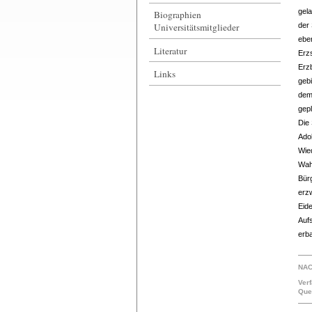
gel
Biographien
Universitätsmitglieder
der
eben
Literatur
Erzs
Erzb
Links
geb
dem
gep
Die 
Adol
Wied
Wah
Bürg
erz
Eid
Auf
erb
NA
Ver
Que