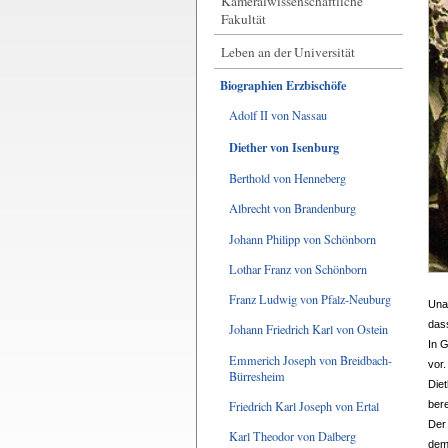
Kameralwissenschaftliche
Fakultät
Leben an der Universität
Biographien Erzbischöfe
Adolf II von Nassau
Diether von Isenburg
Berthold von Henneberg
Albrecht von Brandenburg
Johann Philipp von Schönborn
Lothar Franz von Schönborn
Franz Ludwig von Pfalz-Neuburg
Unab
das
Johann Friedrich Karl von Ostein
In 
Emmerich Joseph von Breidbach-
vor
Bürresheim
Diet
Friedrich Karl Joseph von Ertal
ber
Der
Karl Theodor von Dalberg
dem