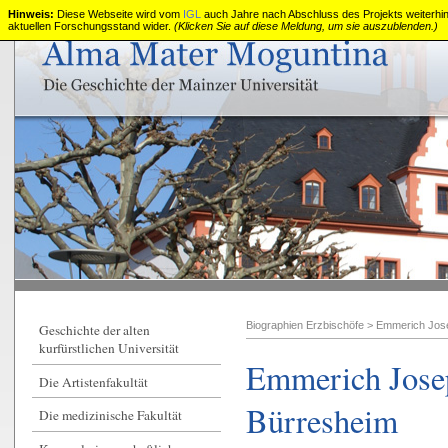
Hinweis:
Diese Webseite wird vom
IGL
auch Jahre nach Abschluss des Projekts weiterhin z
aktuellen Forschungsstand wider.
(Klicken Sie auf diese Meldung, um sie auszublenden.)
Die
alte
kurfürstliche
Universität
Mainz
Biographien Erzbischöfe
>
Emmerich Jos
Geschichte der alten
kurfürstlichen Universität
Emmerich Jose
Die Artistenfakultät
Bürresheim
Die medizinische Fakultät