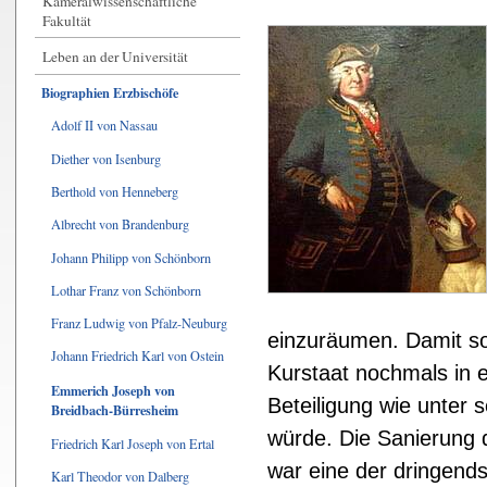
Kameralwissenschaftliche
Fakultät
Leben an der Universität
Biographien Erzbischöfe
Adolf II von Nassau
Diether von Isenburg
Berthold von Henneberg
Albrecht von Brandenburg
Johann Philipp von Schönborn
Lothar Franz von Schönborn
Franz Ludwig von Pfalz-Neuburg
einzuräumen. Damit so
Johann Friedrich Karl von Ostein
Kurstaat nochmals in e
Emmerich Joseph von
Beteiligung wie unter
Breidbach-Bürresheim
würde. Die Sanierung d
Friedrich Karl Joseph von Ertal
war eine der dringends
Karl Theodor von Dalberg