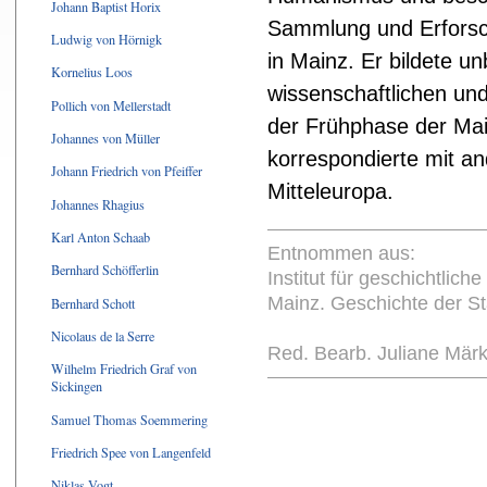
Johann Baptist Horix
Sammlung und Erforsc
Ludwig von Hörnigk
in Mainz. Er bildete un
Kornelius Loos
wissenschaftlichen und
Pollich von Mellerstadt
der Frühphase der Mai
Johannes von Müller
korrespondierte mit a
Johann Friedrich von Pfeiffer
Mitteleuropa.
Johannes Rhagius
Karl Anton Schaab
Entnommen aus:
Bernhard Schöfferlin
Institut für geschichtlic
Mainz. Geschichte der S
Bernhard Schott
Nicolaus de la Serre
Red. Bearb. Juliane Mär
Wilhelm Friedrich Graf von
Sickingen
Samuel Thomas Soemmering
Friedrich Spee von Langenfeld
Niklas Vogt