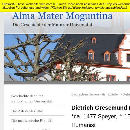
Hinweis:
Diese Webseite wird vom
IGL
auch Jahre nach Abschluss des Projekts weiterhin z
aktuellen Forschungsstand wider.
(Klicken Sie auf diese Meldung, um sie auszublenden.)
Die
alte
kurfürstliche
Universität
Mainz
Biographien Universitätsmitglieder
>
Diet
Geschichte der alten
kurfürstlichen Universität
Dietrich Gresemund 
Die Artistenfakultät
*ca. 1477 Speyer, † 1
Die medizinische Fakultät
Humanist