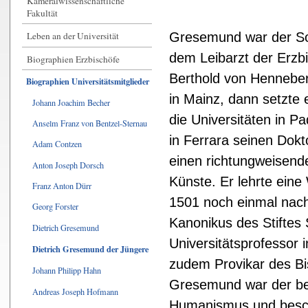
Kameralwissenschaftliche
Fakultät
Gresemund war der So
Leben an der Universität
dem Leibarzt der Erzbi
Biographien Erzbischöfe
Berthold von Henneber
Biographien Universitätsmitglieder
in Mainz, dann setzte e
Johann Joachim Becher
die Universitäten in 
Anselm Franz von Bentzel-Sternau
in Ferrara seinen Dokto
Adam Contzen
einen richtungweisende
Anton Joseph Dorsch
Künste. Er lehrte eine 
Franz Anton Dürr
1501 noch einmal nach 
Georg Forster
Kanonikus des Stiftes
Dietrich Gresemund
Universitätsprofessor 
Dietrich Gresemund der Jüngere
zudem Provikar des Bi
Johann Philipp Hahn
Gresemund war der be
Andreas Joseph Hofmann
Humanismus und besch