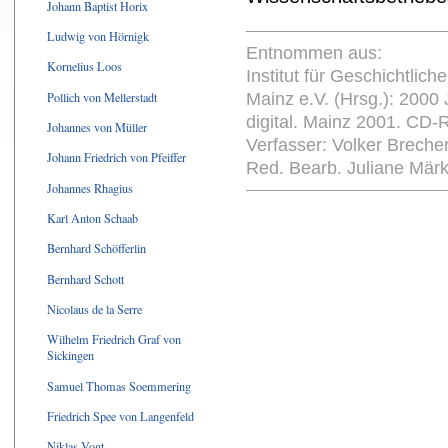
Johann Baptist Horix
Ludwig von Hörnigk
Entnommen aus:
Kornelius Loos
Institut für Geschichtlic
Pollich von Mellerstadt
Mainz e.V. (Hrsg.): 2000
digital. Mainz 2001. CD
Johannes von Müller
Verfasser: Volker Breche
Johann Friedrich von Pfeiffer
Red. Bearb. Juliane Mär
Johannes Rhagius
Karl Anton Schaab
Bernhard Schöfferlin
Bernhard Schott
Nicolaus de la Serre
Wilhelm Friedrich Graf von
Sickingen
Samuel Thomas Soemmering
Friedrich Spee von Langenfeld
Niklas Vogt