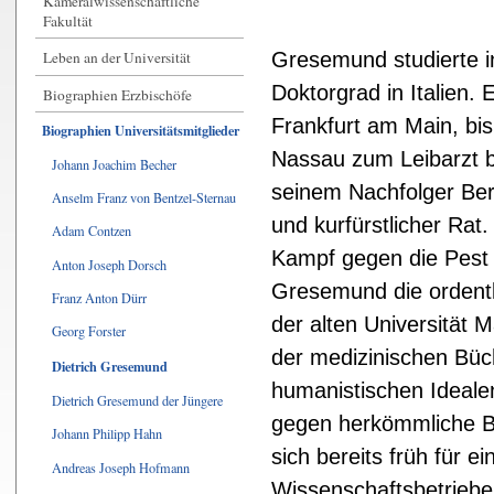
Kameralwissenschaftliche
Fakultät
Gresemund studierte in
Leben an der Universität
Doktorgrad in Italien. E
Biographien Erzbischöfe
Frankfurt am Main, bis
Biographien Universitätsmitglieder
Nassau zum Leibarzt b
Johann Joachim Becher
seinem Nachfolger Ber
Anselm Franz von Bentzel-Sternau
und kurfürstlicher Rat.
Adam Contzen
Kampf gegen die Pest
Anton Joseph Dorsch
Gresemund die ordentl
Franz Anton Dürr
der alten Universität
Georg Forster
der medizinischen Büc
Dietrich Gresemund
humanistischen Idealen
Dietrich Gresemund der Jüngere
gegen herkömmliche B
Johann Philipp Hahn
sich bereits früh für 
Andreas Joseph Hofmann
Wissenschaftsbetriebe