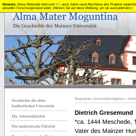
Hinweis:
Diese Webseite wird vom
IGL
auch Jahre nach Abschluss des Projekts weiterhin z
aktuellen Forschungsstand wider.
(Klicken Sie auf diese Meldung, um sie auszublenden.)
Die
alte
kurfürstliche
Universität
Mainz
Biographien Universitätsmitglieder
>
Diet
Geschichte der alten
kurfürstlichen Universität
Dietrich Gresemund
Die Artistenfakultät
*ca. 1444 Meschede, 
Die medizinische Fakultät
Vater des Mainzer Hum